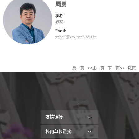
周勇
职称:
教授
Email:
yzhou@kcx.ecnu.edu.cn
第一页
<<上一页
下一页>>
尾页
友情链接
校内单位链接